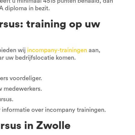
Heeft u minimaal 4515 punten behaald, dan
A diploma in bezit.
sus: training op uw
bieden wij
incompany-trainingen
aan,
ar uw bedrijfslocatie komen.
rs voordeliger.
 uw medewerkers.
rsus.
informatie over incompany trainingen.
sus in Zwolle