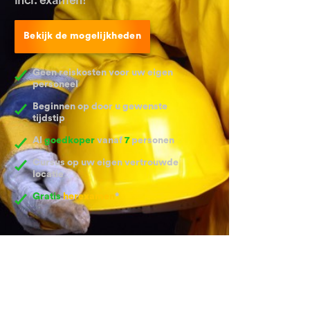
Bekijk de mogelijkheden
Geen reiskosten voor uw eigen
personeel
Beginnen op door u gewenste
tijdstip
Al
goedkoper
vanaf
7
personen
Cursus op uw eigen vertrouwde
locatie
Gratis
herexamen
*