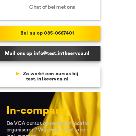
Chat of bel met ons
 Schijndel
e locaties
Bel nu op 085-0667401
Mail ons op info@test.in1keervca.nl
Zo werkt een cursus bij
test.in1keervca.nl
In-company
De VCA cursus op uw eigen locatie
organiseren? Wij regelen het voor u
incl. examen!