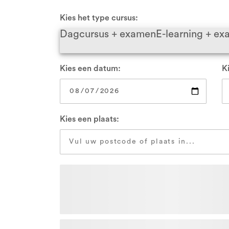
VCA Zwolle
Kies het type cursus:
Dagcursus + examen
E-learning + e
Alle locaties
Kies een datum:
Ki
Kies een plaats: