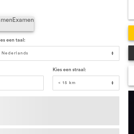
VCA Veenendaal
VCA
xamen
Examen
Alle locaties
All
es een taal:
Kies een straal: