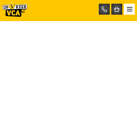
085-
0667401
Hulp nodig?
Mail ons op info@test.in1keervca.nl
Bel nu op 085-0667401
Ons bedrijf
in1keerVCA.nl
Anthonie Fokkerstraat 45B
3772 MP Barneveld
info@in1keervca.nl