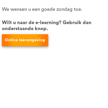
Alleen examen
We wensen u een goede zondag toe.
Incompany
VCA pasje kwijt?
Wilt u naar de e-learning? Gebruik dan
VCA -bedrijfscertificering
onderstaande knop.
Social media
Online leeromgeving
Connect op LinkedIn
Like ons op Facebook
Betaalmethoden
Ook bekend van