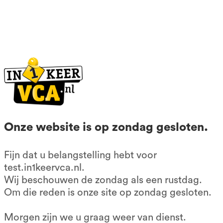
085-0667401
KvK: 56602677
BTW nr: NL852209083B01
Contactformulier
Klachtenformulier
Algemene voorwaarden
Onze website is op zondag gesloten.
Privacy voorwaarden
Fijn dat u belangstelling hebt voor
Onze producten
test.in1keervca.nl.
Wij beschouwen de zondag als een rustdag.
VCA cursus 1 op 1
Om die reden is onze site op zondag gesloten.
Dyslexie
Morgen zijn we u graag weer van dienst.
Dagcursus