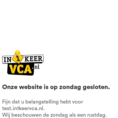
info@in1keervca.nl
085-0667401
KvK: 56602677
BTW nr: NL852209083B01
Contactformulier
Klachtenformulier
Algemene voorwaarden
Privacy voorwaarden
Onze website is op zondag gesloten.
Onze producten
Fijn dat u belangstelling hebt voor
test.in1keervca.nl.
VCA cursus 1 op 1
Wij beschouwen de zondag als een rustdag.