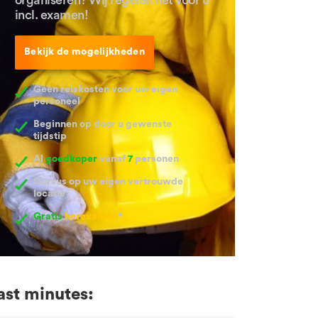
incl. examen!
Bekijk de mogelijkheden
Geen reiskosten voor uw eigen
personeel
Beginnen op door u gewenste
tijdstip
Al
goedkoper
vanaf
7
personen
Cursus op uw eigen vertrouwde
locatie
Gratis
herexamen
*
ast minutes: