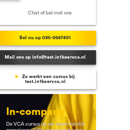
Hulp nodig?
 Schijndel
Chat of bel met ons
e locaties
Bel nu op 085-0667401
Mail ons op info@test.in1keervca.nl
Zo werkt een cursus bij
test.in1keervca.nl
In-company
De VCA cursus op uw eigen locatie
organiseren? Wij regelen het voor u