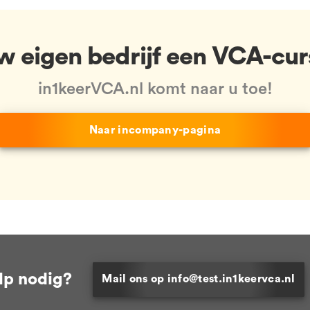
uw eigen bedrijf een VCA-cur
in1keerVCA.nl komt naar u toe!
Naar incompany-pagina
lp nodig?
Mail ons op info@test.in1keervca.nl