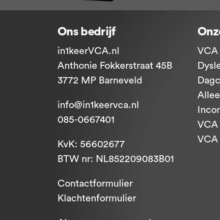
Ons bedrijf
Onz
in1keerVCA.nl
VCA 
Anthonie Fokkerstraat 45B
Dysl
3772 MP Barneveld
Dagc
Alle
info@in1keervca.nl
Inco
085-0667401
VCA 
VCA -
KvK: 56602677
BTW nr: NL852209083B01
Contactformulier
Klachtenformulier