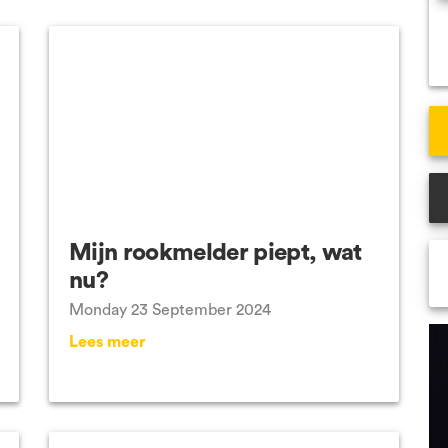
VCA Veenendaal
VCA
Alle locaties
All
Mijn rookmelder piept, wat
nu?
Monday 23 September 2024
Lees meer