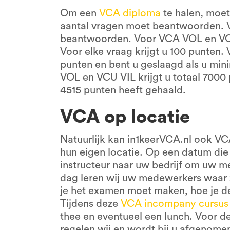
Om een
VCA diploma
te halen, moe
aantal vragen moet beantwoorden. 
beantwoorden. Voor VCA VOL en VCU
Voor elke vraag krijgt u 100 punten.
punten en bent u geslaagd als u mi
VOL en VCU VIL krijgt u totaal 7000
4515 punten heeft gehaald.
VCA op locatie
Natuurlijk kan in1keerVCA.nl ook VC
hun eigen locatie. Op een datum die
instructeur naar uw bedrijf om uw m
dag leren wij uw medewerkers waar z
je het examen moet maken, hoe je d
Tijdens deze
VCA incompany cursus
thee en eventueel een lunch. Voor de
regelen wij en wordt bij u afgenome