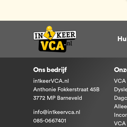
Hu
Ons bedrijf
Onz
in1keerVCA.nl
VCA 
Anthonie Fokkerstraat 45B
Dysl
3772 MP Barneveld
Dagc
Alle
info@in1keervca.nl
Inco
085-0667401
VCA 