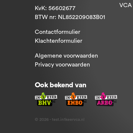
VCA -
KvK: 56602677
BTW nr: NL852209083B01
Contactformulier
Klachtenformulier
Algemene voorwaarden
Privacy voorwaarden
Ook bekend van
© 2026 - test.in1keervca.nl