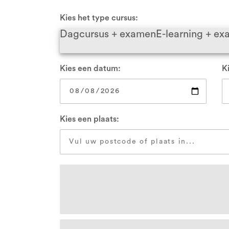
VCA Zwolle
Kies het type cursus:
Dagcursus + examen
E-learning + e
Alle locaties
Kies een datum:
Ki
Kies een plaats: