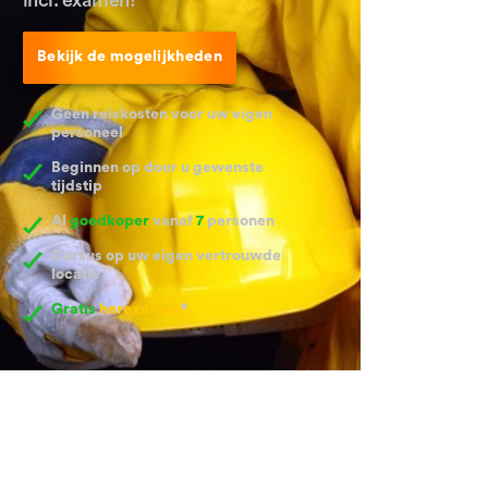
Bekijk de mogelijkheden
Geen reiskosten voor uw eigen
personeel
Beginnen op door u gewenste
tijdstip
Al
goedkoper
vanaf
7
personen
Cursus op uw eigen vertrouwde
locatie
Gratis
herexamen
*