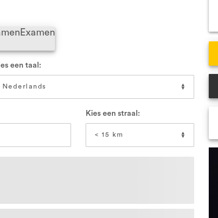
VCA Veenendaal
VCA
xamen
Examen
Alle locaties
All
es een taal:
Kies een straal: