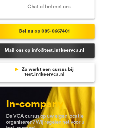
Chat of bel met ons
 Schijndel
e locaties
Bel nu op 085-0667401
Mail ons op info@test.in1keervca.nl
Zo werkt een cursus bij
test.in1keervca.nl
In-company
De VCA cursus op uw eigen locatie
organiseren? Wij regelen het voor u
incl. examen!