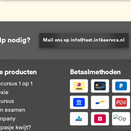
lp nodig?
Mail ons op info@test.in1keervca.nl
e producten
Betaalmethoden
cursus 1 op 1
exie
ursus
en examen
mpany
pasje kwijt?