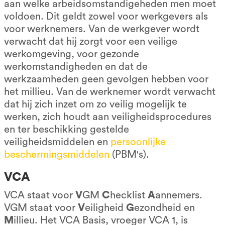
aan welke arbeidsomstandigeheden men moet
voldoen. Dit geldt zowel voor werkgevers als
voor werknemers. Van de werkgever wordt
verwacht dat hij zorgt voor een veilige
werkomgeving, voor gezonde
werkomstandigheden en dat de
werkzaamheden geen gevolgen hebben voor
het millieu. Van de werknemer wordt verwacht
dat hij zich inzet om zo veilig mogelijk te
werken, zich houdt aan veiligheidsprocedures
en ter beschikking gestelde
veiligheidsmiddelen en
persoonlijke
beschermingsmiddelen
(PBM's).
VCA
VCA staat voor
V
GM
C
hecklist
A
annemers.
VGM staat voor
V
eiligheid
G
ezondheid en
M
illieu. Het VCA Basis, vroeger VCA 1, is