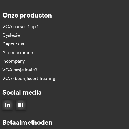
Onze producten
VCA cursus 1 op 1
Dyslexie
Dagcursus
Alleen examen
Incompany
VCA pasje kwijt?
VCA -bedrijfscertificering
Social media
Connect op LinkedIn
Like ons op Facebook
Betaalmethoden