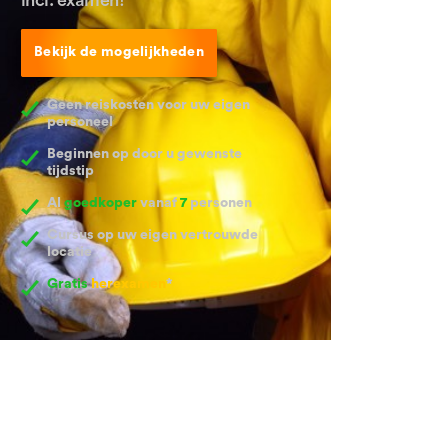
Bekijk de mogelijkheden
Geen reiskosten voor uw eigen
personeel
Beginnen op door u gewenste
tijdstip
Al
goedkoper
vanaf
7
personen
Cursus op uw eigen vertrouwde
locatie
Gratis
herexamen
*