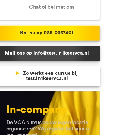
Chat of bel met ons
 Schijndel
e locaties
Bel nu op 085-0667401
Mail ons op info@test.in1keervca.nl
Zo werkt een cursus bij
test.in1keervca.nl
In-company
De VCA cursus op uw eigen locatie
organiseren? Wij regelen het voor u
incl. examen!