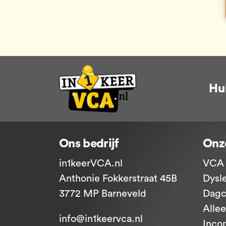
Hu
Ons bedrijf
Onz
in1keerVCA.nl
VCA 
Anthonie Fokkerstraat 45B
Dysl
3772 MP Barneveld
Dagc
Alle
info@in1keervca.nl
Inco