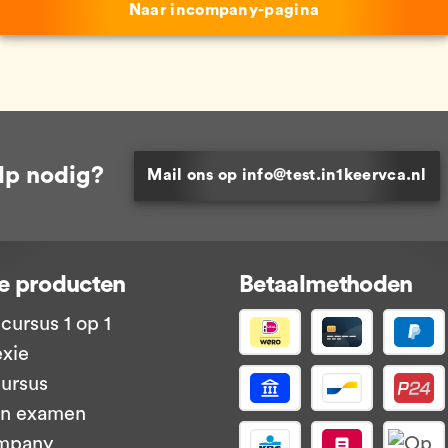
Naar incompany-pagina
lp nodig?
Mail ons op info@test.in1keervca.nl
e producten
Betaalmethoden
cursus 1 op 1
exie
ursus
en examen
mpany