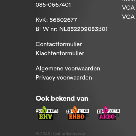
085-0667401
VCA 
VCA -
KvK: 56602677
BTW nr: NL852209083B01
Contactformulier
Klachtenformulier
Algemene voorwaarden
Privacy voorwaarden
Ook bekend van
© 2026 - test.in1keervca.nl