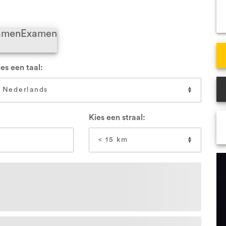
VCA Veenendaal
VCA
xamen
Examen
Alle locaties
All
es een taal:
Kies een straal: