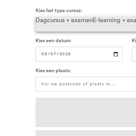
VCA Zwolle
Kies het type cursus:
Dagcursus + examen
E-learning + e
Alle locaties
Kies een datum:
Ki
Kies een plaats: