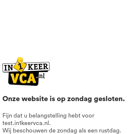
info@in1keervca.nl
085-0667401
KvK: 56602677
BTW nr: NL852209083B01
Contactformulier
Klachtenformulier
Algemene voorwaarden
Privacy voorwaarden
Onze website is op zondag gesloten.
Onze producten
Fijn dat u belangstelling hebt voor
test.in1keervca.nl.
VCA cursus 1 op 1
Wij beschouwen de zondag als een rustdag.