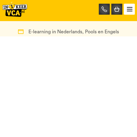
085-
0667401
E-learning in Nederlands, Pools en Engels
Hulp nodig?
Mail ons op info@test.in1keervca.nl
Bel nu op 085-0667401
Ons bedrijf
in1keerVCA.nl
Anthonie Fokkerstraat 45B
3772 MP Barneveld