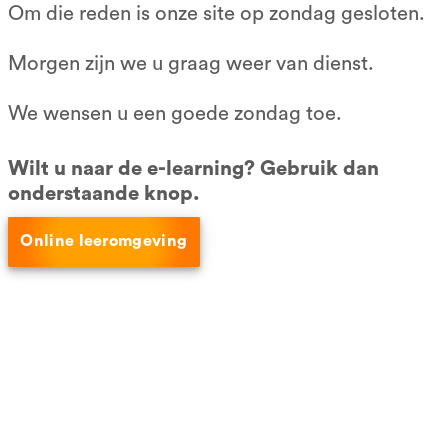
Dyslexie
Om die reden is onze site op zondag gesloten.
Dagcursus
Morgen zijn we u graag weer van dienst.
Alleen examen
Incompany
We wensen u een goede zondag toe.
VCA pasje kwijt?
VCA -bedrijfscertificering
Wilt u naar de e-learning? Gebruik dan
onderstaande knop.
Social media
Online leeromgeving
Connect op LinkedIn
Like ons op Facebook
Betaalmethoden