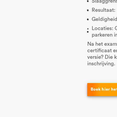
Slaaggren
Resultaat:
Geldigheid:
Locaties: 
parkeren i
Na het exame
certificaat 
versie? Die 
inschrijving.
Boek hier h