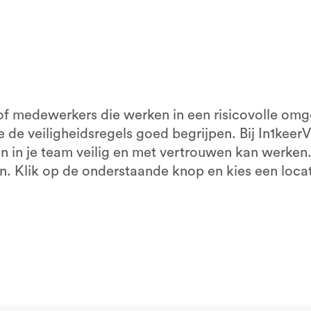
VCA Veenendaal
VCA
Alle locaties
All
of medewerkers die werken in een risicovolle omg
ze de veiligheidsregels goed begrijpen. Bij In1kee
n in je team veilig en met vertrouwen kan werken.
en. Klik op de onderstaande knop en kies een locati