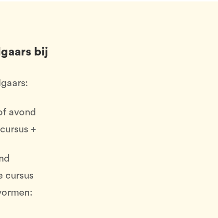
gaars bij
lgaars:
 of avond
 cursus +
and
de cursus
nvormen: