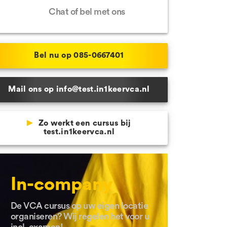
Chat of bel met ons
 Schijndel
e locaties
Bel nu op 085-0667401
Mail ons op info@test.in1keervca.nl
Zo werkt een cursus bij
test.in1keervca.nl
In-company
De VCA cursus op uw eigen locatie
organiseren? Wij regelen het voor u
incl. examen!