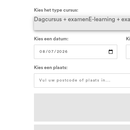
VCA Zwolle
Kies het type cursus:
Dagcursus + examen
E-learning + e
Alle locaties
Kies een datum:
Ki
Kies een plaats: