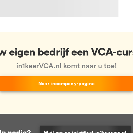
uw eigen bedrijf een VCA-cur
in1keerVCA.nl komt naar u toe!
Naar incompany-pagina
lp nodig?
Mail ons op info@test.in1keervca.nl