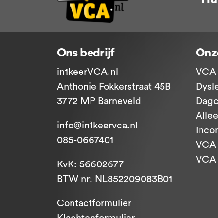
Ons bedrijf
Onz
in1keerVCA.nl
VCA 
Anthonie Fokkerstraat 45B
Dysl
3772 MP Barneveld
Dagc
Alle
info@in1keervca.nl
Inco
085-0667401
VCA 
VCA -
KvK: 56602677
BTW nr: NL852209083B01
Contactformulier
Klachtenformulier