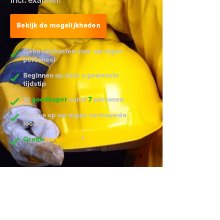
Bekijk de mogelijkheden
Geen reiskosten voor uw eigen
personeel
Beginnen op door u gewenste
tijdstip
Al
goedkoper
vanaf
7
personen
Cursus op uw eigen vertrouwde
locatie
Gratis
herexamen
*