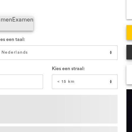
VCA Veenendaal
VCA
xamen
Examen
Alle locaties
All
es een taal:
Kies een straal: