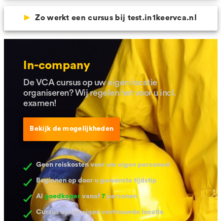
Zo werkt een cursus bij test.in1keervca.nl
In-company
De VCA cursus op uw eigen locatie
organiseren? Wij regelen het voor u incl.
examen!
Bekijk de mogelijkheden
Geen reiskosten voor uw eigen personeel
Beginnen op door u gewenste tijdstip
Al
goedkoper
vanaf
7
personen
Cursus op uw eigen vertrouwde locatie