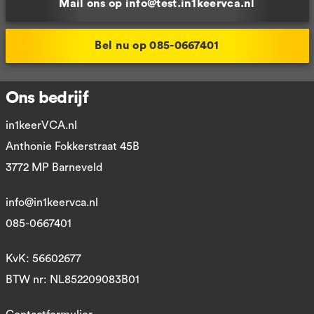
Mail ons op info@test.in1keervca.nl
Bel nu op 085-0667401
Ons bedrijf
in1keerVCA.nl
Anthonie Fokkerstraat 45B
3772 MP Barneveld
info@in1keervca.nl
085-0667401
KvK: 56602677
BTW nr: NL852209083B01