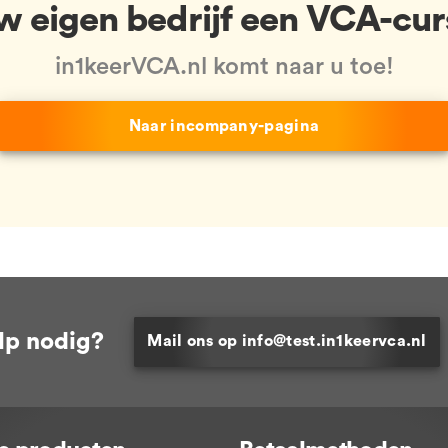
uw eigen bedrijf een VCA-cur
in1keerVCA.nl komt naar u toe!
Naar incompany-pagina
lp nodig?
Mail ons op info@test.in1keervca.nl