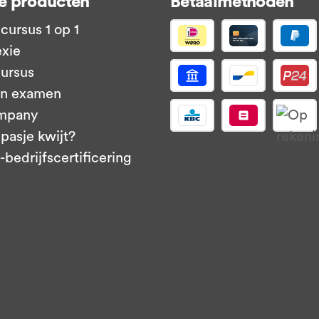
e producten
Betaalmethoden
cursus 1 op 1
exie
ursus
en examen
mpany
pasje kwijt?
bedrijfscertificering