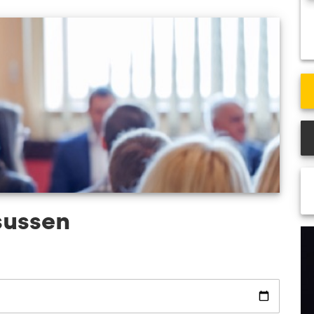
VCA Veenendaal
VCA
Alle locaties
All
sussen