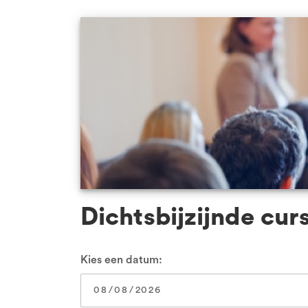
VCA Zwolle
Alle locaties
Dichtsbijzijnde cur
Kies een datum: