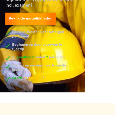
incl. examen!
Bekijk de mogelijkheden
Geen reiskosten voor uw eigen
personeel
Beginnen op door u gewenste
tijdstip
Al
goedkoper
vanaf
7
personen
Cursus op uw eigen vertrouwde
locatie
Gratis
herexamen
*