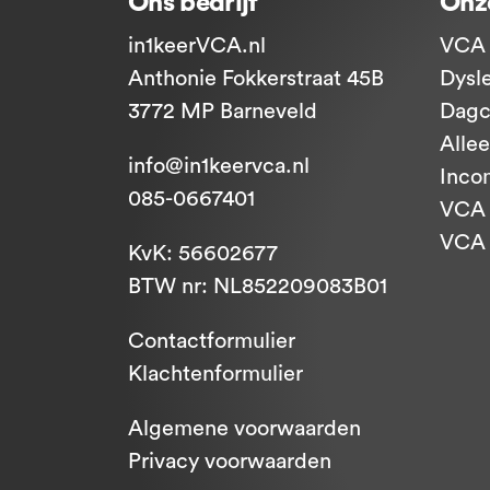
Ons bedrijf
Onz
in1keerVCA.nl
VCA 
Anthonie Fokkerstraat 45B
Dysl
3772 MP Barneveld
Dagc
Alle
info@in1keervca.nl
Inco
085-0667401
VCA 
VCA -
KvK: 56602677
BTW nr: NL852209083B01
Contactformulier
Klachtenformulier
Algemene voorwaarden
Privacy voorwaarden