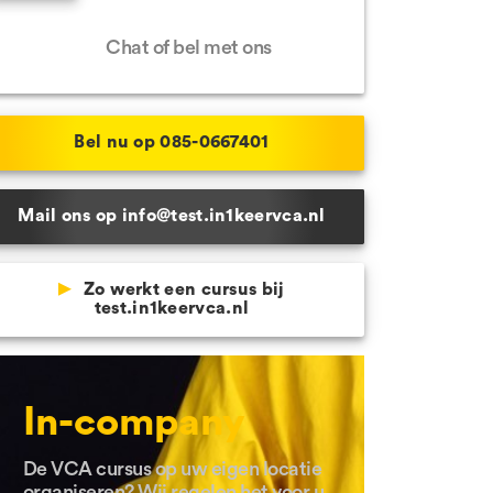
Hulp nodig?
 Schijndel
Chat of bel met ons
e locaties
Bel nu op 085-0667401
Mail ons op info@test.in1keervca.nl
Zo werkt een cursus bij
test.in1keervca.nl
In-company
De VCA cursus op uw eigen locatie
organiseren? Wij regelen het voor u