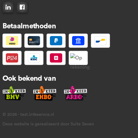
Connect op LinkedIn
Like ons op Facebook
Betaalmethoden
Ook bekend van
© 2026 - test.in1keervca.nl
Deze website is gerealiseerd door Suite Seven