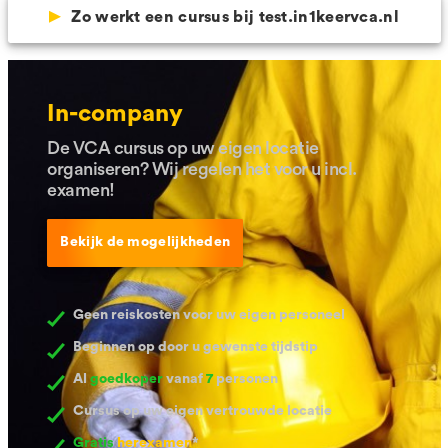
Zo werkt een cursus bij test.in1keervca.nl
In-company
De VCA cursus op uw eigen locatie
organiseren? Wij regelen het voor u incl.
examen!
Bekijk de mogelijkheden
Geen reiskosten voor uw eigen personeel
Beginnen op door u gewenste tijdstip
Al
goedkoper
vanaf
7
personen
Cursus op uw eigen vertrouwde locatie
Gratis
herexamen
*