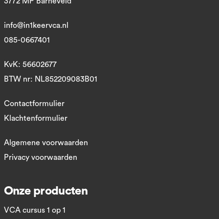
3772 MP Barneveld
info@in1keervca.nl
085-0667401
KvK: 56602677
BTW nr: NL852209083B01
Contactformulier
Klachtenformulier
Algemene voorwaarden
Privacy voorwaarden
Onze producten
VCA cursus 1 op 1