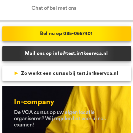
Hulp nodig?
Chat of bel met ons
Bel nu op 085-0667401
Mail ons op info@test.in1keervca.nl
Zo werkt een cursus bij test.in1keervca.nl
In-company
De VCA cursus op uw eigen locatie
organiseren? Wij regelen het voor u incl.
examen!