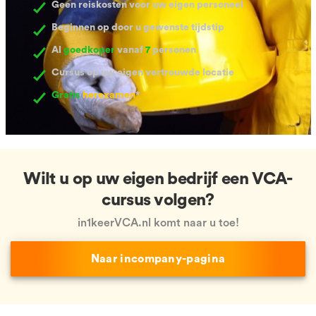
Geen reiskosten voor uw eigen personeel
Beginnen op door u gewenste tijdstip
Al
goedkoper
vanaf
7
personen
Cursus op uw eigen vertrouwde locatie
Gratis
herexamen
*
Wilt u op uw eigen bedrijf een VCA-
cursus volgen?
in1keerVCA.nl komt naar u toe!
Naar incompany-pagina