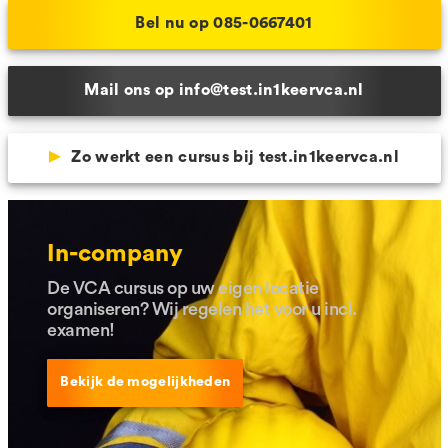
Bel nu op 085-0667401
Mail ons op info@test.in1keervca.nl
Zo werkt een cursus bij test.in1keervca.nl
In-company
De VCA cursus op uw eigen locatie
organiseren? Wij regelen het voor u incl.
examen!
Bekijk de mogelijkheden