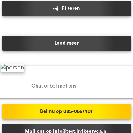
Filteren
Laad meer
Hulp nodig?
Chat of bel met ons
Bel nu op 085-0667401
Mail ons op info@test.in1keervca.nl