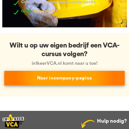
Cursus op uw eigen vertrouwde locatie
Gratis
herexamen
*
Wilt u op uw eigen bedrijf een VCA-
cursus volgen?
in1keerVCA.nl komt naar u toe!
Naar incompany-pagina
Hulp nodig?