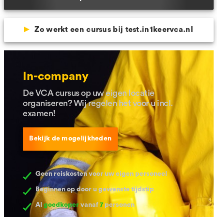
Zo werkt een cursus bij test.in1keervca.nl
In-company
De VCA cursus op uw eigen locatie
organiseren? Wij regelen het voor u incl.
examen!
Bekijk de mogelijkheden
Geen reiskosten voor uw eigen personeel
Beginnen op door u gewenste tijdstip
Al
goedkoper
vanaf
7
personen