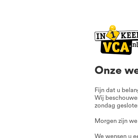
in1keerVCA.nl
VCA 
VCA Zwolle
Anthonie Fokkerstraat 45B
Dysl
3772 MP Barneveld
Dagc
Alle locaties
Alle
info@in1keervca.nl
Inco
085-0667401
VCA 
VCA -
KvK: 56602677
Onze we
BTW nr: NL852209083B01
Contactformulier
Fijn dat u belan
Klachtenformulier
Wij beschouwen
zondag geslote
Algemene voorwaarden
Privacy voorwaarden
Morgen zijn we 
We wensen u e