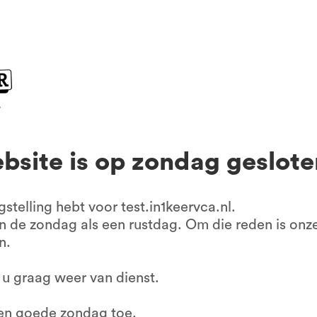
cursus 1 op 1
VCA Veenendaal
VCA
exie
ursus
Alle locaties
All
en examen
mpany
pasje kwijt?
bedrijfscertificering
bsite is op zondag geslote
gstelling hebt voor test.in1keervca.nl.
 de zondag als een rustdag. Om die reden is onze
n.
u graag weer van dienst.
en goede zondag toe.