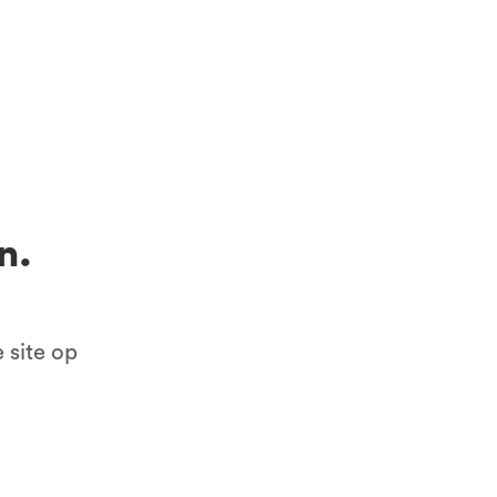
Connect op LinkedIn
 Schijndel
Like ons op Facebook
e locaties
n.
 site op