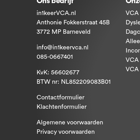
Ons bedrijf
Onz
in1keerVCA.nl
VCA 
Anthonie Fokkerstraat 45B
Dysl
3772 MP Barneveld
Dagc
Alle
info@in1keervca.nl
Inco
085-0667401
VCA 
VCA -
KvK: 56602677
BTW nr: NL852209083B01
Contactformulier
Klachtenformulier
Algemene voorwaarden
Privacy voorwaarden