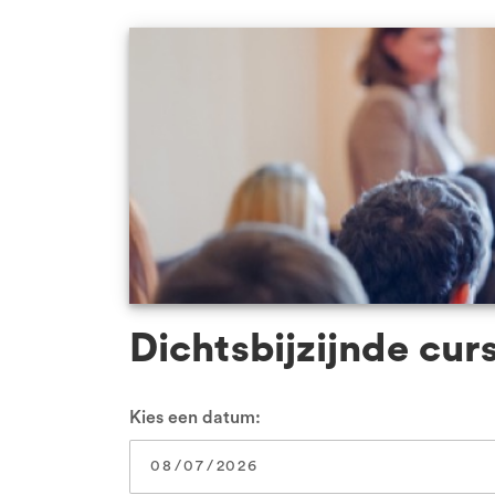
VCA Zwolle
Alle locaties
Dichtsbijzijnde cur
Kies een datum: