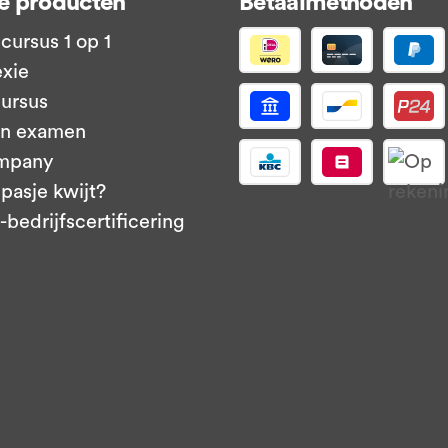
e producten
Betaalmethoden
cursus 1 op 1
exie
ursus
en examen
mpany
pasje kwijt?
bedrijfscertificering