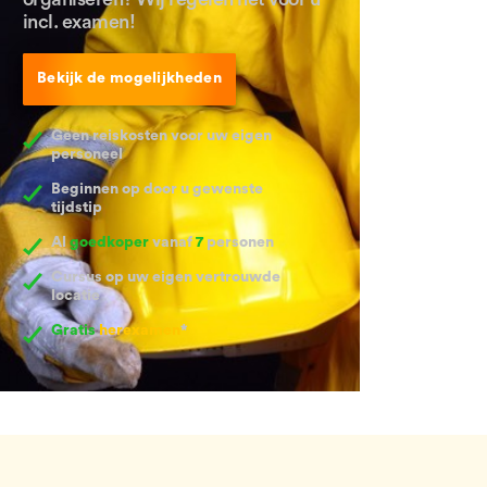
incl. examen!
Bekijk de mogelijkheden
Geen reiskosten voor uw eigen
personeel
Beginnen op door u gewenste
tijdstip
Al
goedkoper
vanaf
7
personen
Cursus op uw eigen vertrouwde
locatie
Gratis
herexamen
*