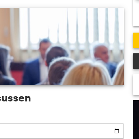
VCA Veenendaal
VCA
Alle locaties
All
sussen