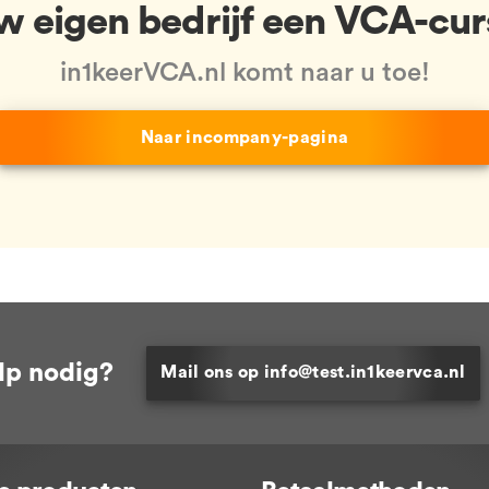
uw eigen bedrijf een VCA-cur
in1keerVCA.nl komt naar u toe!
Naar incompany-pagina
lp nodig?
Mail ons op info@test.in1keervca.nl