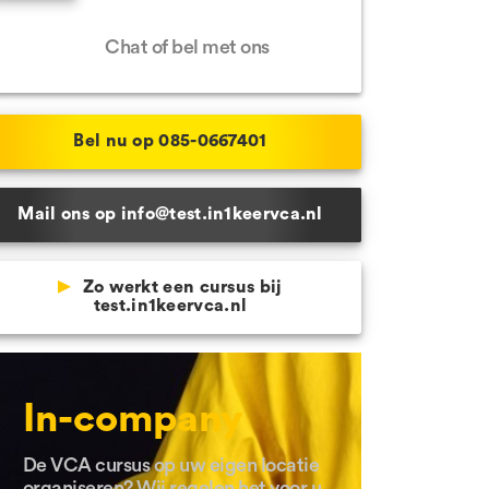
Hulp nodig?
 Schijndel
Chat of bel met ons
e locaties
Bel nu op 085-0667401
Mail ons op info@test.in1keervca.nl
Zo werkt een cursus bij
test.in1keervca.nl
In-company
De VCA cursus op uw eigen locatie
organiseren? Wij regelen het voor u