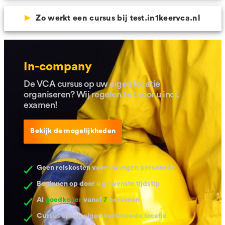
Zo werkt een cursus bij test.in1keervca.nl
In-company
De VCA cursus op uw eigen locatie
organiseren? Wij regelen het voor u incl.
examen!
Bekijk de mogelijkheden
Geen reiskosten voor uw eigen personeel
Beginnen op door u gewenste tijdstip
Al
goedkoper
vanaf
7
personen
Cursus op uw eigen vertrouwde locatie