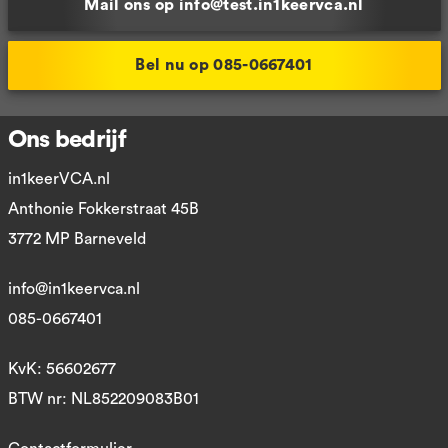
Mail ons op info@test.in1keervca.nl
Bel nu op 085-0667401
Ons bedrijf
in1keerVCA.nl
Anthonie Fokkerstraat 45B
3772 MP Barneveld
info@in1keervca.nl
085-0667401
KvK: 56602677
BTW nr: NL852209083B01