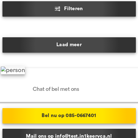
Filteren
Laad meer
Hulp nodig?
Chat of bel met ons
Bel nu op 085-0667401
Mail ons op info@test.in1keervca.nl