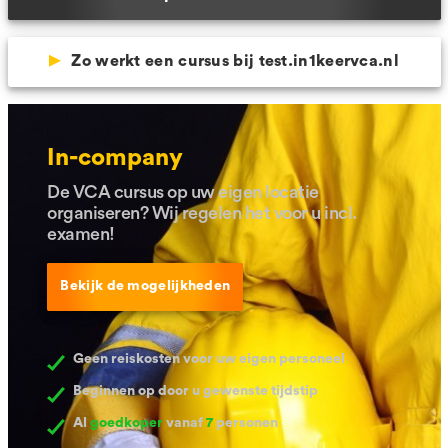
Zo werkt een cursus bij test.in1keervca.nl
In-company
De VCA cursus op uw eigen locatie
organiseren? Wij regelen het voor u incl.
examen!
Bekijk de mogelijkheden
Geen reiskosten voor uw eigen personeel
Beginnen op door u gewenste tijdstip
Al
goedkoper
vanaf
7
personen