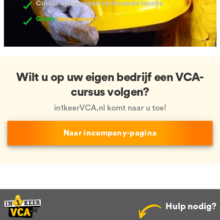
Cursus op uw eigen vertrouwde locatie
Gratis
herexamen
*
Wilt u op uw eigen bedrijf een VCA-
cursus volgen?
in1keerVCA.nl komt naar u toe!
Naar incompany-pagina
Hulp nodig?