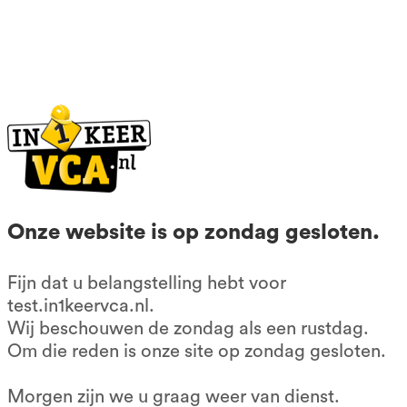
085-0667401
KvK: 56602677
BTW nr: NL852209083B01
Contactformulier
Klachtenformulier
Algemene voorwaarden
Onze website is op zondag gesloten.
Privacy voorwaarden
Fijn dat u belangstelling hebt voor
Onze producten
test.in1keervca.nl.
Wij beschouwen de zondag als een rustdag.
VCA cursus 1 op 1
Om die reden is onze site op zondag gesloten.
Dyslexie
Morgen zijn we u graag weer van dienst.
Dagcursus