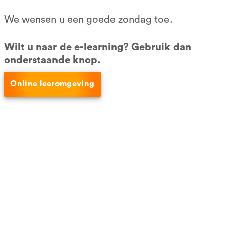
Alleen examen
We wensen u een goede zondag toe.
Incompany
VCA pasje kwijt?
Wilt u naar de e-learning? Gebruik dan
VCA -bedrijfscertificering
onderstaande knop.
Social media
Online leeromgeving
Connect op LinkedIn
Like ons op Facebook
Betaalmethoden
Ook bekend van