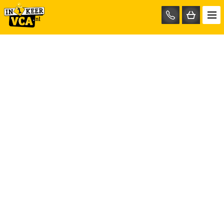
085-
0667401
Hulp nodig?
Mail ons op info@test.in1keervca.nl
Bel nu op 085-0667401
Ons bedrijf
in1keerVCA.nl
Anthonie Fokkerstraat 45B
3772 MP Barneveld
info@in1keervca.nl