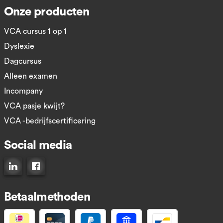
Onze producten
VCA cursus 1 op 1
Dyslexie
Dagcursus
Alleen examen
Incompany
VCA pasje kwijt?
VCA -bedrijfscertificering
Social media
Connect op LinkedIn
Like ons op Facebook
Betaalmethoden