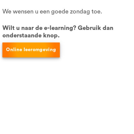
Alleen examen
We wensen u een goede zondag toe.
Incompany
VCA pasje kwijt?
Wilt u naar de e-learning? Gebruik dan
VCA -bedrijfscertificering
onderstaande knop.
Social media
Online leeromgeving
Connect op LinkedIn
Like ons op Facebook
Betaalmethoden
Ook bekend van