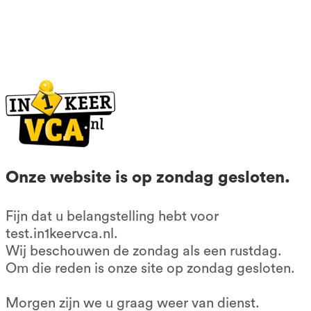
085-0667401
KvK: 56602677
BTW nr: NL852209083B01
Contactformulier
Klachtenformulier
Algemene voorwaarden
Onze website is op zondag gesloten.
Privacy voorwaarden
Fijn dat u belangstelling hebt voor
Onze producten
test.in1keervca.nl.
Wij beschouwen de zondag als een rustdag.
VCA cursus 1 op 1
Om die reden is onze site op zondag gesloten.
Dyslexie
Morgen zijn we u graag weer van dienst.
Dagcursus