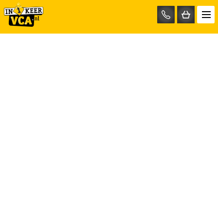
085-
0667401
Hulp nodig?
Mail ons op info@test.in1keervca.nl
Bel nu op 085-0667401
Ons bedrijf
in1keerVCA.nl
Anthonie Fokkerstraat 45B
3772 MP Barneveld
info@in1keervca.nl