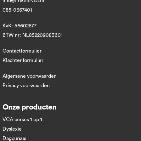
info@in1keervca.nl
085-0667401
KvK: 56602677
BTW nr: NL852209083B01
Contactformulier
Klachtenformulier
Algemene voorwaarden
Privacy voorwaarden
Onze producten
VCA cursus 1 op 1
Dyslexie
Dagcursus